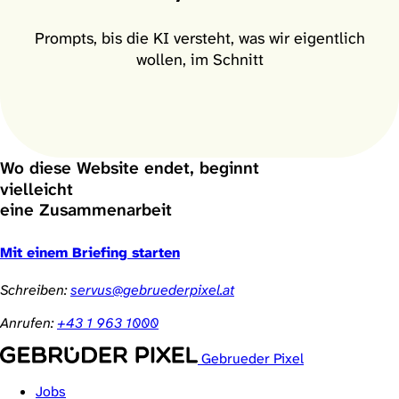
Prompts, bis die KI versteht, was wir eigentlich
wollen, im Schnitt
Wo diese Website endet, beginnt
vielleicht
eine Zusammenarbeit
ein Projekt
ein Gespräch
eine Partnerschaft
Mit einem Briefing starten
eine Zusammenarbeit
Schreiben:
servus@gebruederpixel.at
Anrufen:
+43 1 963 1000
Gebrueder Pixel
Jobs