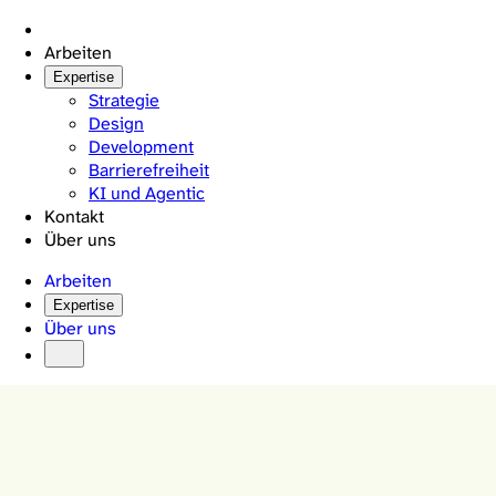
Zum
Start
Inhalt
Arbeiten
springen
Expertise
Strategie
Design
Development
Barrierefreiheit
KI und Agentic
Kontakt
Über uns
Arbeiten
Expertise
Über uns